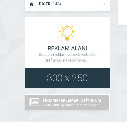
DIĞER
(148)
FİRMAMI EKLEMEK İSTİYORUM
5 dakikanızı ayırarak firmanızı ekleyin..