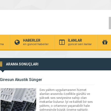
HABERLER
İLANLAR
irma
en güncel haberler
güncel seri ilanlar
ARAMA SONUÇLARI
Giresun Akustik Sünger
Ses yalıtım uygulamasının hizmet
alanları arasında özellikle gürültü ve
yüksek ses seviyesine sahip olan
mekanlar bulunur. İyi ve kaliteli bir ses
yalıtımı, o ortamının yaşanabilir hale
gelmesinde büyük öneme sahiptir.