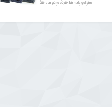
Günden güne büyük bir hızla gelişim
gösteren teknoloji sayesinde iyi bir
ses yalıtımına sahip olmak oldukça
kolay ve ekonomik bir hale gelmiştir.
Akustik süngerlerin uygulaması […]