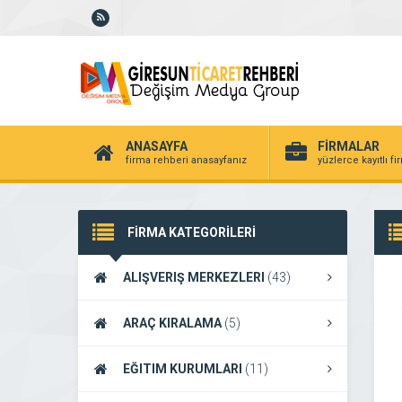
ANASAYFA
FİRMALAR
firma rehberi anasayfanız
yüzlerce kayıtlı f
FİRMA KATEGORİLERİ
ALIŞVERIŞ MERKEZLERI
(43)
ARAÇ KIRALAMA
(5)
EĞITIM KURUMLARI
(11)