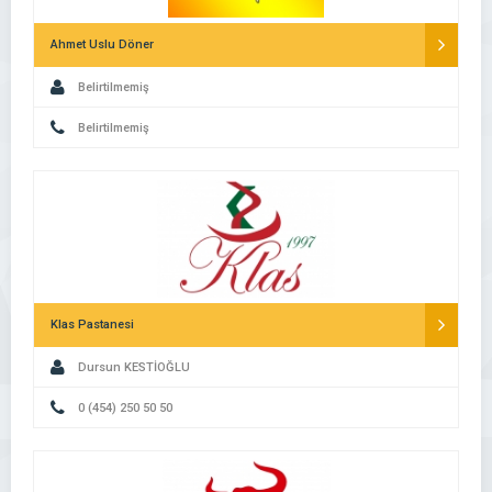
Ahmet Uslu Döner
Belirtilmemiş
Belirtilmemiş
Klas Pastanesi
Dursun KESTİOĞLU
0 (454) 250 50 50