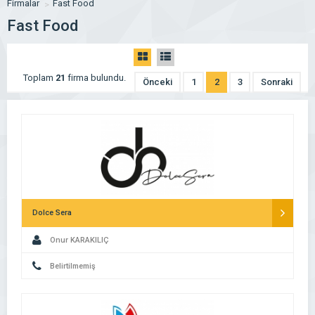
Firmalar
Fast Food
Fast Food
Toplam
21
firma bulundu.
Önceki
1
2
3
Sonraki
Dolce Sera
Onur KARAKILIÇ
Belirtilmemiş