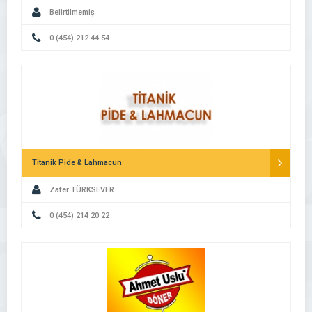
Belirtilmemiş
0 (454) 212 44 54
Titanik Pide & Lahmacun
Zafer TÜRKSEVER
0 (454) 214 20 22