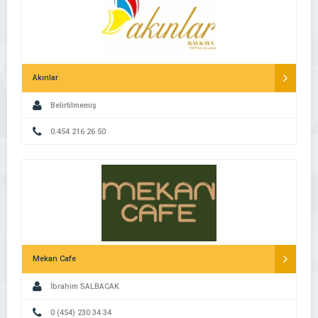
Akınlar
Belirtilmemiş
0.454 216 26 50
Mekan Cafe
İbrahim SALBACAK
0 (454) 230 34 34