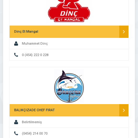
Dinç Et Mangal
Muhammet Dinç
0 (454) 222 0 228
BALIKÇIZADE CHEF FIRAT
Belirtilmemiş
(0454) 214 00 70