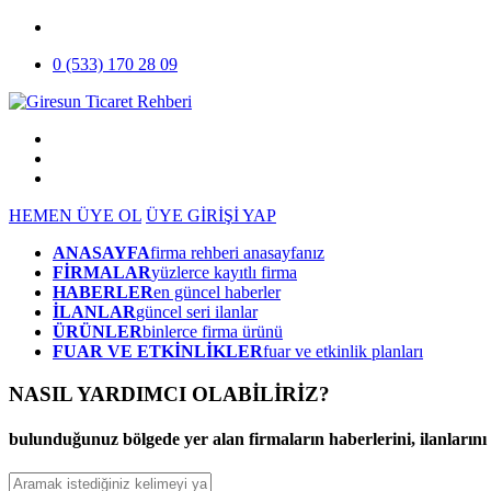
0 (533) 170 28 09
HEMEN ÜYE OL
ÜYE GİRİŞİ YAP
ANASAYFA
firma rehberi anasayfanız
FİRMALAR
yüzlerce kayıtlı firma
HABERLER
en güncel haberler
İLANLAR
güncel seri ilanlar
ÜRÜNLER
binlerce firma ürünü
FUAR VE ETKİNLİKLER
fuar ve etkinlik planları
NASIL YARDIMCI OLABİLİRİZ
?
bulunduğunuz bölgede yer alan firmaların haberlerini, ilanlarını ve