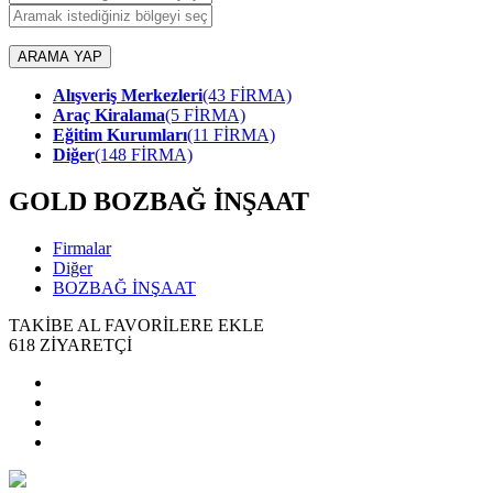
ARAMA YAP
Alışveriş Merkezleri
(43 FİRMA)
Araç Kiralama
(5 FİRMA)
Eğitim Kurumları
(11 FİRMA)
Diğer
(148 FİRMA)
GOLD
BOZBAĞ İNŞAAT
Firmalar
Diğer
BOZBAĞ İNŞAAT
TAKİBE AL
FAVORİLERE EKLE
618
ZİYARETÇİ