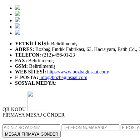
YETKİLİ KİŞİ
:
Belirtilmemiş
ADRES
:
Bozbağ Fındık Fabrikası, 63, Hacısiyam, Fatih Cd.,
TELEFON
:
(212)-456-91-23
FAX
:
Belirtilmemiş
GSM
:
Belirtilmemiş
WEB SİTESİ
:
https://www.bozbaginsaat.com/
E-POSTA
:
info@bozbaginsaat.com
SOSYAL MEDYA
:
QR KODU
FİRMAYA MESAJ GÖNDER
MESAJI FİRMAYA GÖNDER