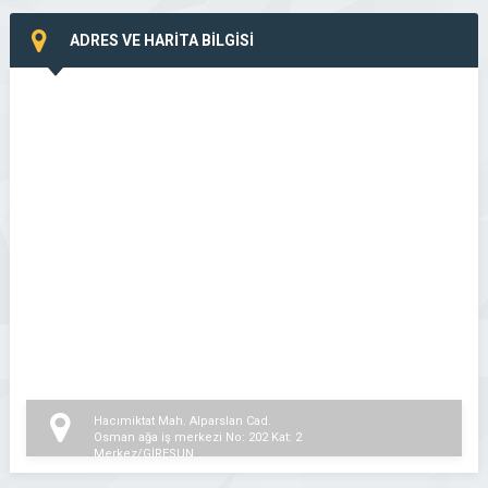
ADRES VE HARİTA BİLGİSİ
Hacımiktat Mah. Alparslan Cad.
Osman ağa iş merkezi No: 202 Kat: 2
Merkez/GİRESUN