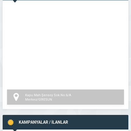
Kapu Mah.Şensoy Sok.No:6/A
Merkez/GİRESUN
KAMPANYALAR / İLANLAR