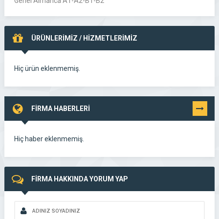
Genel Almanca A1-A2-B1-B2
ÜRÜNLERİMİZ / HİZMETLERİMİZ
Hiç ürün eklenmemiş.
FİRMA HABERLERİ
TÜMÜNÜ
GÖR
Hiç haber eklenmemiş.
FİRMA HAKKINDA YORUM YAP