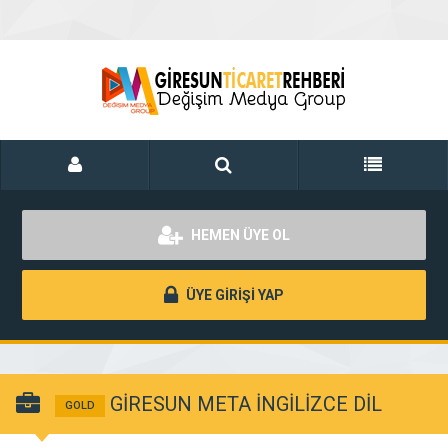
HEMEN ÜYE OL
ÜYE GİRİŞİ YAP
GİRESUN META İNGİLİZCE DİL
GOLD