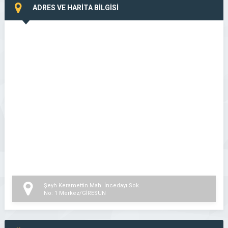
ADRES VE HARİTA BİLGİSİ
Şeyh Keramettin Mah. İncedayı Sok.
No: 1 Merkez/GİRESUN