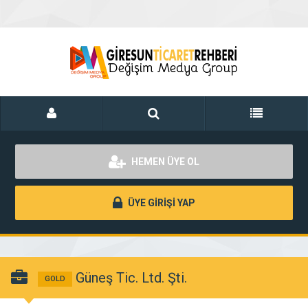
HEMEN ÜYE OL
ÜYE GİRİŞİ YAP
Güneş Tic. Ltd. Şti.
GOLD