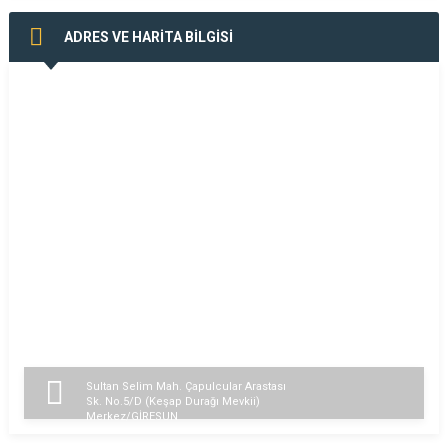
ADRES VE HARİTA BİLGİSİ
Sultan Selim Mah. Çapulcular Arastası
Sk. No.5/D (Keşap Durağı Mevkii)
Merkez/GİRESUN