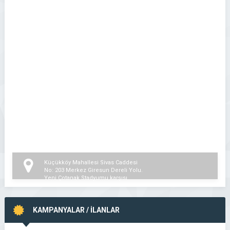
Küçükköy Mahallesi Sivas Caddesi
No: 203 Merkez Giresun Dereli Yolu.
Yeni Çotanak Stadyumu karşısı.
KAMPANYALAR / İLANLAR